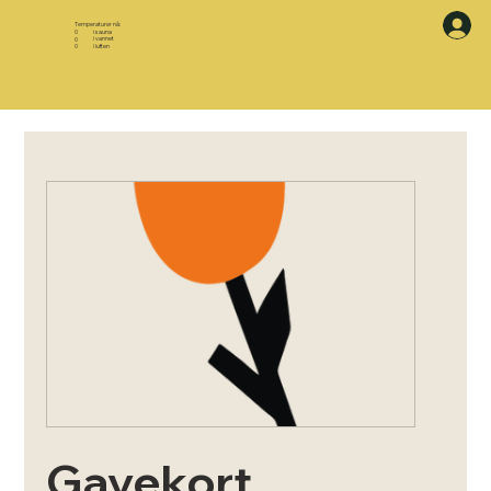
Temperaturer nå:
i sauna
0
i vannet
0
i luften
0
Gavekort