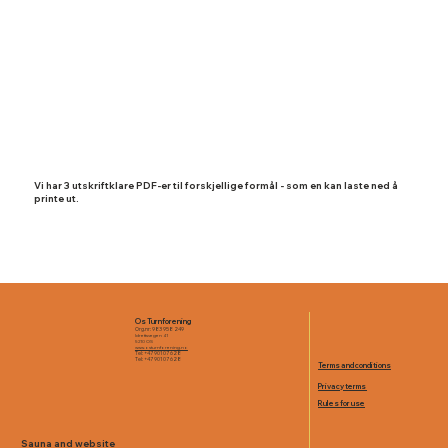
Vi har 3 utskriftklare PDF-er til forskjellige formål - som en kan laste ned å
printe ut.
Os Turnforening
Org.nr: 983 958 249
Idrettsvegen 41
5210 OS
www.osturnforening.no
Tel: +47 901 07 628
Tel: +47 901 07 628
Terms and conditions
Privacy terms
Rules for use
Sauna and website