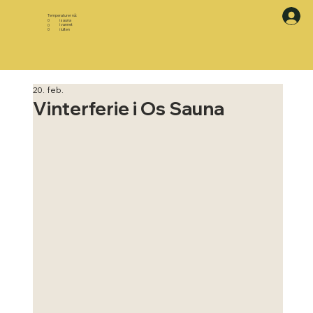
Temperaturer nå:
i sauna
0
i vannet
0
i luften
0
20. feb.
Vinterferie i Os Sauna