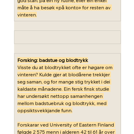
god start på ein ny rutine, eller ein enkel 
måte å ha besøk «på konto» for resten av 
vinteren.
Forsking: badstue og blodtrykk
Visste du at blodtrykket ofte er høgare om 
vinteren? Kulde gjer at blodårene trekkjer 
seg saman, og for mange stig trykket i dei 
kaldaste månadene. Ein fersk finsk studie 
har undersøkt nettopp samanhengen 
mellom badstuebruk og blodtrykk, med 
oppsiktsvekkjande funn.
Forskarar ved University of Eastern Finland 
følgde 2 575 menn i alderen 42 til 61 år over 