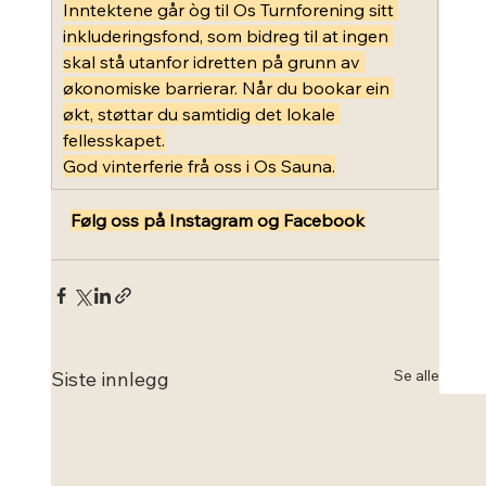
Inntektene går òg til Os Turnforening sitt 
inkluderingsfond, som bidreg til at ingen 
skal stå utanfor idretten på grunn av 
økonomiske barrierar. Når du bookar ein 
økt, støttar du samtidig det lokale 
fellesskapet.
God vinterferie frå oss i Os Sauna.
Følg oss på Instagram og Facebook
Se alle
Siste innlegg