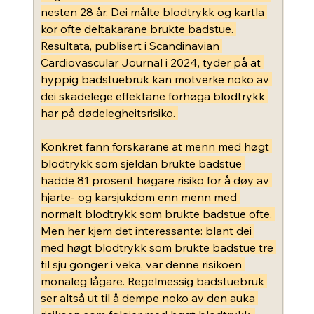
nesten 28 år. Dei målte blodtrykk og kartla 
kor ofte deltakarane brukte badstue. 
Resultata, publisert i Scandinavian 
Cardiovascular Journal i 2024, tyder på at 
hyppig badstuebruk kan motverke noko av 
dei skadelege effektane forhøga blodtrykk 
har på dødelegheitsrisiko. 
Konkret fann forskarane at menn med høgt 
blodtrykk som sjeldan brukte badstue 
hadde 81 prosent høgare risiko for å døy av 
hjarte- og karsjukdom enn menn med 
normalt blodtrykk som brukte badstue ofte. 
Men her kjem det interessante: blant dei 
med høgt blodtrykk som brukte badstue tre 
til sju gonger i veka, var denne risikoen 
monaleg lågare. Regelmessig badstuebruk 
ser altså ut til å dempe noko av den auka 