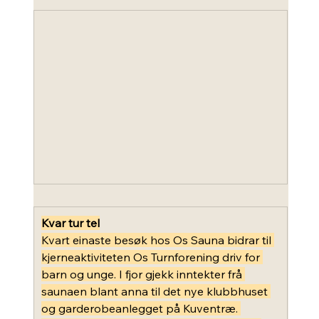
Kvar tur tel
Kvart einaste besøk hos Os Sauna bidrar til 
kjerneaktiviteten Os Turnforening driv for 
barn og unge. I fjor gjekk inntekter frå 
saunaen blant anna til det nye klubbhuset 
og garderobeanlegget på Kuventræ. 