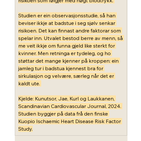
risikoen som følgjer med høgt blodtrykk. 
Studien er ein observasjonsstudie, så han 
beviser ikkje at badstue i seg sjølv senkar 
risikoen. Det kan finnast andre faktorar som 
spelar inn. Utvalet bestod berre av menn, så 
me veit ikkje om funna gjeld like sterkt for 
kvinner. Men retninga er tydeleg, og ho 
støttar det mange kjenner på kroppen: ein 
jamleg tur i badstua kjennest bra for 
sirkulasjon og velvære, særleg når det er 
kaldt ute. 
Kjelde: Kunutsor, Jae, Kurl og Laukkanen, 
Scandinavian Cardiovascular Journal, 2024. 
Studien byggjer på data frå den finske 
Kuopio Ischaemic Heart Disease Risk Factor 
Study.