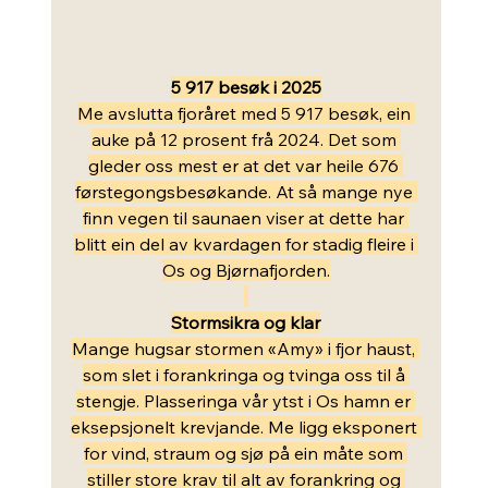
5 917 besøk i 2025
Me avslutta fjoråret med 5 917 besøk, ein 
auke på 12 prosent frå 2024. Det som 
gleder oss mest er at det var heile 676 
førstegongsbesøkande. At så mange nye 
finn vegen til saunaen viser at dette har 
blitt ein del av kvardagen for stadig fleire i 
Os og Bjørnafjorden.
Stormsikra og klar
Mange hugsar stormen «Amy» i fjor haust, 
som slet i forankringa og tvinga oss til å 
stengje. Plasseringa vår ytst i Os hamn er 
eksepsjonelt krevjande. Me ligg eksponert 
for vind, straum og sjø på ein måte som 
stiller store krav til alt av forankring og 