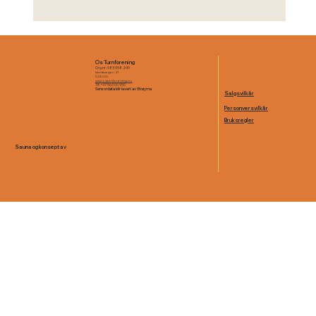
Sol, sommer og badstue – en
uimotståelig kombinasjon
Os Turnforening
Org.nr: 983 958 249
Idrettsvegen 41
5210 OS
www.osturnforening.no
Tlf: +47 563 00 950
Sensordata blir levert av Strøyma
Salgsvilkår
Personversvilkår
Bruksregler
O
Sauna og konsept av
A